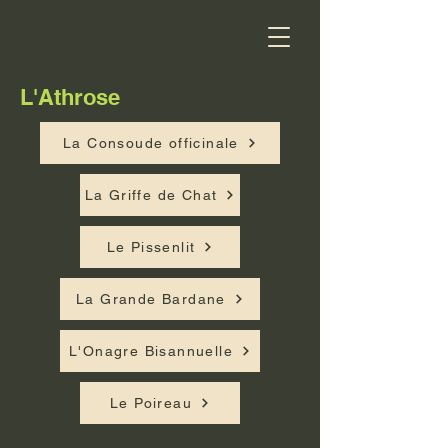
L'Athrose
La Consoude officinale
La Griffe de Chat
Le Pissenlit
La Grande Bardane
L'Onagre Bisannuelle
Le Poireau