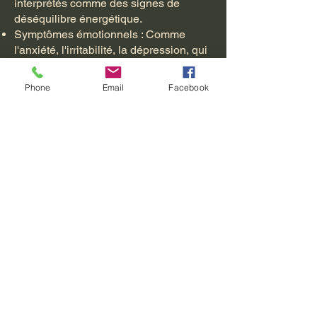
interprétés comme des signes de
déséquilibre énergétique.
Symptômes émotionnels : Comme
l'anxiété, l'irritabilité, la dépression, qui
peuvent également être liés à des
déséquilibres énergétiques.
Phone
Email
Facebook
Prévention et bien-être : Certains
viennent pour maintenir leur santé
globale et prévenir les maladies en
renforçant leur système énergétique.
En résumé, venir me consulter pour
des problèmes de Feu implique
souvent la recherche d'un rééquilibrage
énergétique pour améliorer le bien-être
physique et émotionnelle globale.
Cathy PONCELET sur RDV
uniquement
07 69 98 73 73