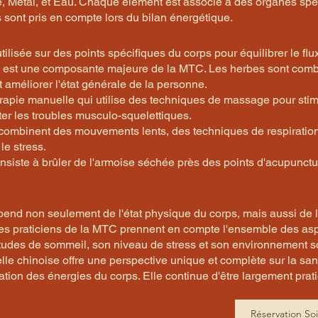
e, Métal, et Eau. Chaque élément est associé à des organes spéc
 sont pris en compte lors du bilan énergétique.
ilisée sur des points spécifiques du corps pour équilibrer le flu
ntes est une composante majeure de la MTC. Les herbes sont co
t améliorer l'état générale de la personne.
apie manuelle qui utilise des techniques de massage pour stimu
aiter les troubles musculo-squelettiques.
 combinent des mouvements lents, des techniques de respiration 
 le stress.
siste à brûler de l'armoise séchée près des points d'acupuncture
nd non seulement de l'état physique du corps, mais aussi de l'
es praticiens de la MTC prennent en compte l'ensemble des aspe
tudes de sommeil, son niveau de stress et son environnement so
le chinoise offre une perspective unique et complète sur la santé
isation des énergies du corps. Elle continue d'être largement pr
Réservation So