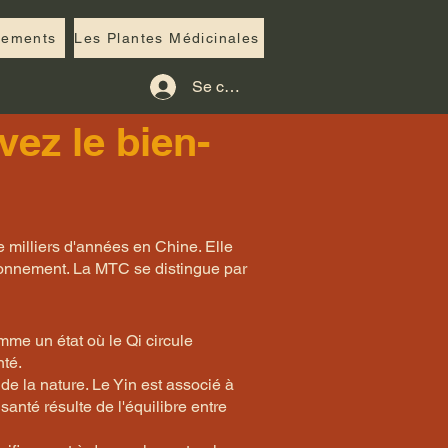
nements
Les Plantes Médicinales
Se connecter
vez le bien-
 milliers d'années en Chine. Elle
vironnement. La MTC se distingue par
omme un état où le Qi circule
nté.
e la nature. Le Yin est associé à
a santé résulte de l'équilibre entre